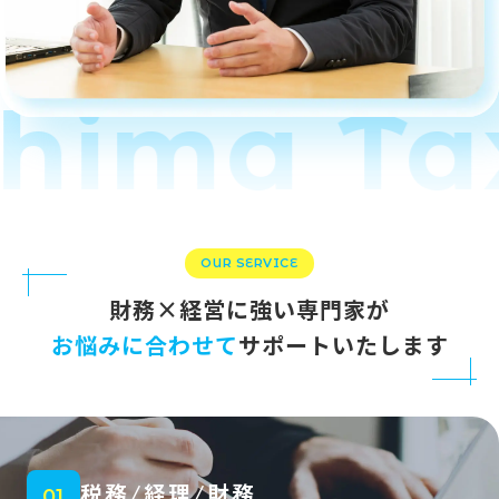
ima Tax 
OUR SERVICE
財務×経営に強い専門家が
お悩みに合わせて
サポートいたします
税務/経理/財務
01